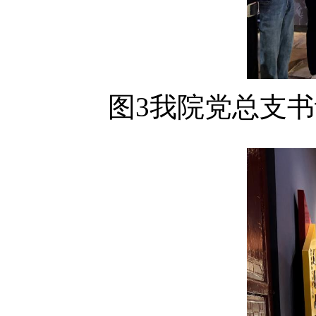
图
3
我院
党总支
书