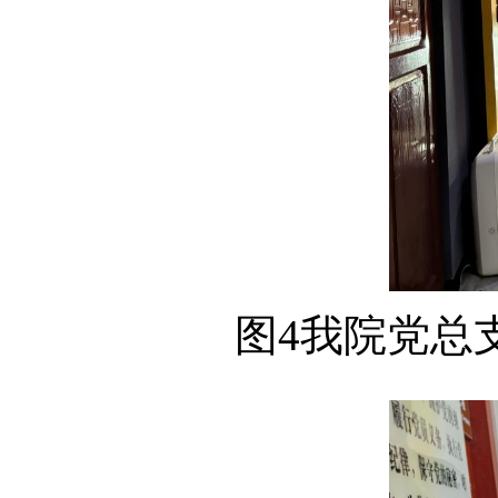
图
4我院党总