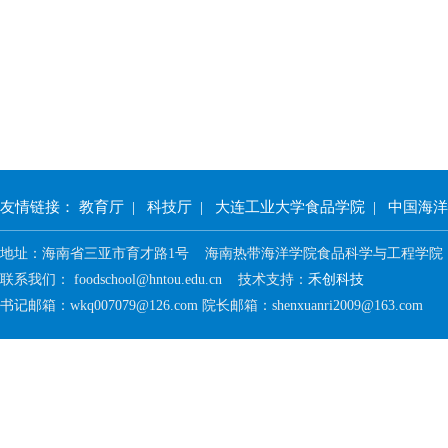
友情链接：
教育厅
|
科技厅
|
大连工业大学食品学院
|
中国海洋
地址：海南省三亚市育才路1号 海南热带海洋学院食品科学与工程学院 邮
联系我们： foodschool@hntou.edu.cn 技术支持：
禾创科技
书记邮箱：wkq007079@126.com 院长邮箱：shenxuanri2009@163.com